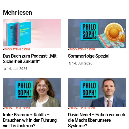
Mehr lesen
PODCAST PHILOSOPH
PODCAST PHILOSOPH
Das Buch zum Podcast: „Mit
Sommerfolge Spezial
Sicherheit Zukunft“
14. Juli 2026
14. Juli 2026
PODCAST PHILOSOPH
PODCAST PHILOSOPH
Imke Brammer-Rahlfs –
David Nedel – Haben wir noch
Brauchen wir in der Führung
die Macht über unsere
viel Testosteron?
Systeme?