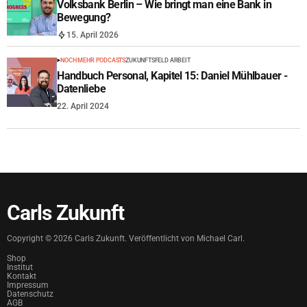
Volksbank Berlin – Wie bringt man eine Bank in
Bewegung?
15. April 2026
NOCH MEHR PODCASTS
ZUKUNFTSFELD ARBEIT
Handbuch Personal, Kapitel 15: Daniel Mühlbauer -
Datenliebe
22. April 2024
Carls Zukunft
Copyright ©
2026
Carls Zukunft. Veröffentlicht von Michael Carl.
Shop
Institut
Kontakt
Impressum
Datenschutz
AGB