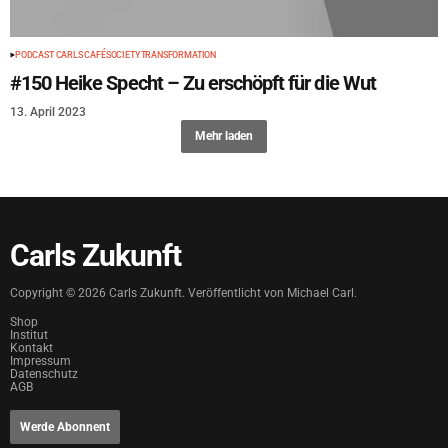
PODCAST CARLS CAFÉ
SOCIETY
TRANSFORMATION
#150 Heike Specht – Zu erschöpft für die Wut
13. April 2023
Mehr laden
Carls Zukunft
Copyright ©
2026
Carls Zukunft. Veröffentlicht von Michael Carl.
Shop
Institut
Kontakt
Impressum
Datenschutz
AGB
Werde Abonnent