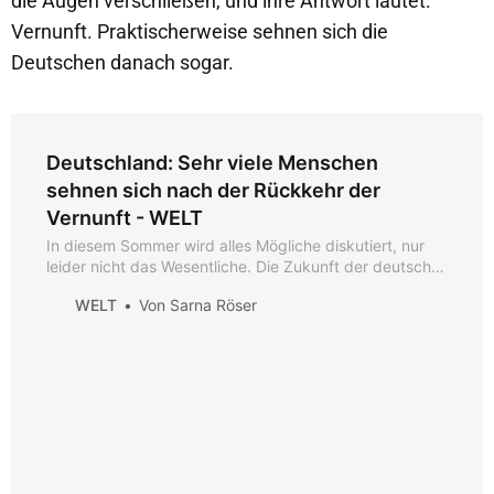
die Augen verschließen, und ihre Antwort lautet:
Vernunft. Praktischerweise sehnen sich die
Deutschen danach sogar.
Deutschland: Sehr viele Menschen
sehnen sich nach der Rückkehr der
Vernunft - WELT
In diesem Sommer wird alles Mögliche diskutiert, nur
leider nicht das Wesentliche. Die Zukunft der deutschen
Wirtschaft zum Beispiel. Dabei wissen viele nicht, wie es
WELT
Von Sarna Röser
im Herbst weitergehen soll. Es ist Zeit, die Probleme
beim Namen zu nennen – und schnell zu lösen.