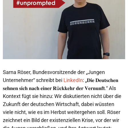
Sarna Röser, Bundesvorsitzende der „Jungen
Unternehmer“ schreibt bei
LinkedIn
: „𝐃𝐢𝐞 𝐃𝐞𝐮𝐭𝐬𝐜𝐡𝐞𝐧
𝐬𝐞𝐡𝐧𝐞𝐧 𝐬𝐢𝐜𝐡 𝐧𝐚𝐜𝐡 𝐞𝐢𝐧𝐞𝐫 𝐑ü𝐜𝐤𝐤𝐞𝐡𝐫 𝐝𝐞𝐫 𝐕𝐞𝐫𝐧𝐮𝐧𝐟𝐭.“ Als
Kontext fügt sie hinzu: Wir diskutierten nicht über die
Zukunft der deutschen Wirtschaft, dabei wüssten
viele nicht, wie es im Herbst weitergehen soll. Röser
zeichnet ein Bild der existenziellen Krise, vor der wir