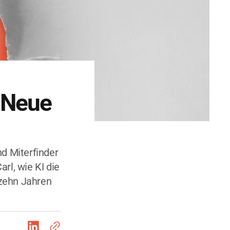
 Neue
nd Miterfinder
rl, wie KI die
 zehn Jahren