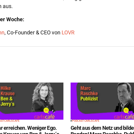
 aus.
ser Woche:
nn
,
Co-Founder & CEO von
LOVR
ST CARLS CAFÉ
PODCAST CARLS CAFÉ
r erreichen. Weniger Ego.
Geht aus dem Netz und bilde