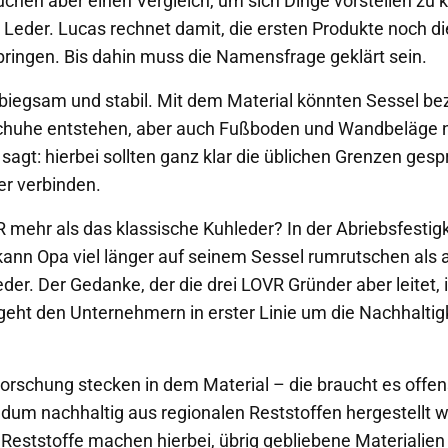
hen aber einen Vergleich, um sich Dinge vorstellen zu
e Leder. Lucas rechnet damit, die ersten Produkte noch d
ringen. Bis dahin muss die Namensfrage geklärt sein.
, biegsam und stabil. Mit dem Material könnten Sessel b
chuhe entstehen, aber auch Fußboden und Wandbeläge 
sagt: hierbei sollten ganz klar die üblichen Grenzen ges
er verbinden.
 mehr als das klassische Kuhleder? In der Abriebsfestigk
 kann Opa viel länger auf seinem Sessel rumrutschen als 
er. Der Gedanke, der die drei LOVR Gründer aber leitet, is
eht den Unternehmern in erster Linie um die Nachhaltigk
orschung stecken in dem Material – die braucht es offen
ndum nachhaltig aus regionalen Reststoffen hergestellt w
 Reststoffe machen hierbei, übrig gebliebene Materialien