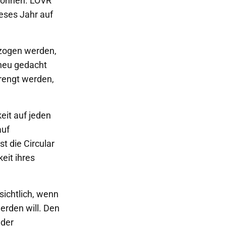
 können. LOVR
ieses Jahr auf
ezogen werden,
neu gedacht
prengt werden,
eit auf jeden
auf
t die Circular
eit ihres
sichtlich, wenn
erden will. Den
 der