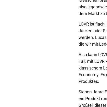
Menschen brauc
also, irgendwi
dem Markt zu b
LOVR ist flach
Jacken oder S
werden. Lucas 
die wir mit Led
Also kann LOVR
Fall, mit LOVR
klassischem Led
Econnomy. Es g
Produktes.
Sieben Jahre F
ein Produkt ru
Großteil dieser