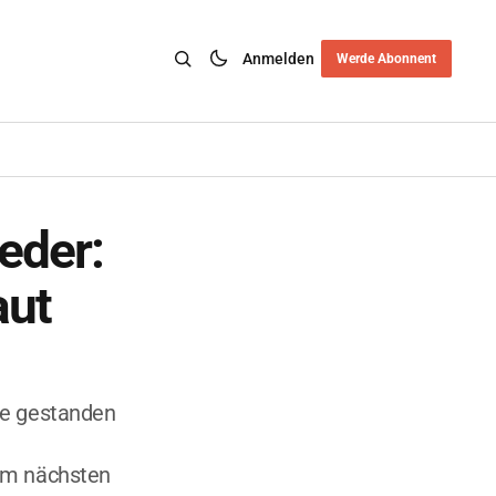
Anmelden
Werde Abonnent
eder:
aut
de gestanden
dem nächsten