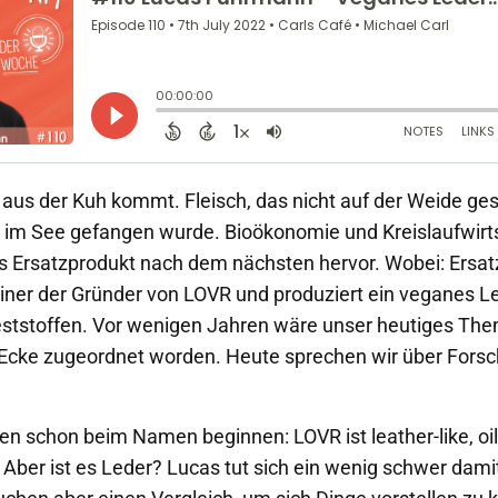
t aus der Kuh kommt. Fleisch, das nicht auf der Weide ge
ht im See gefangen wurde. Bioökonomie und Kreislaufwirt
es Ersatzprodukt nach dem nächsten hervor. Wobei: Ersa
iner der Gründer von LOVR und produziert ein veganes L
eststoffen. Vor wenigen Jahren wäre unser heutiges Th
Ecke zugeordnet worden. Heute sprechen wir über Fors
en schon beim Namen beginnen: LOVR ist leather-like, oil
 Aber ist es Leder? Lucas tut sich ein wenig schwer damit