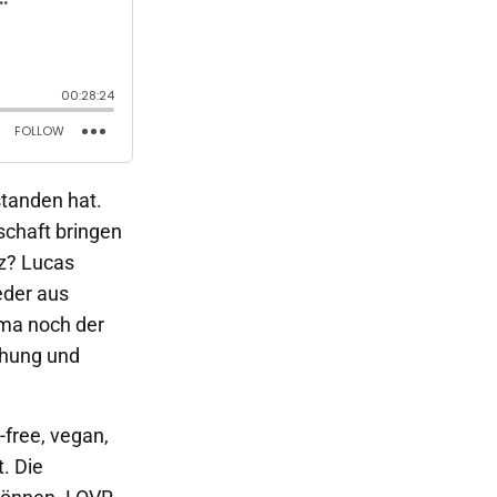
standen hat.
schaft bringen
tz? Lucas
eder aus
ema noch der
chung und
-free, vegan,
. Die