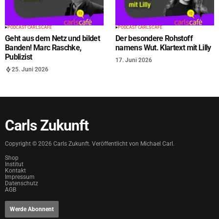
PODCAST CARLS CAFÉ
PODCAST CARLS CAFÉ
Geht aus dem Netz und bildet
Der besondere Rohstoff
Banden! Marc Raschke,
namens Wut. Klartext mit Lilly
Publizist
17. Juni 2026
25. Juni 2026
Carls Zukunft
Copyright ©
2026
Carls Zukunft. Veröffentlicht von Michael Carl.
Shop
Institut
Kontakt
Impressum
Datenschutz
AGB
Werde Abonnent