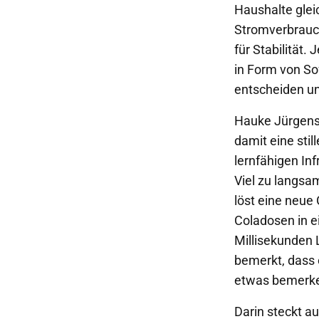
Haushalte glei
Stromverbrauch
für Stabilität. 
in Form von So
entscheiden un
Hauke Jürgense
damit eine sti
lernfähigen Inf
Viel zu langsa
löst eine neue
Coladosen in e
Millisekunden 
bemerkt, dass 
etwas bemerken
Darin steckt au