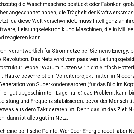
chzeitig die Waschmaschine bestückt oder Fabriken gro
er angeschaltet haben, die Trägheit der Kraftwerksmas
Jetzt, da diese Welt verschwindet, muss Intelligenz an ihre 
ftware, Leistungselektronik und Maschinen, die in Millis
d reagieren kann.
n, verantwortlich für Stromnetze bei Siemens Energy, b
lle Revolution. Das Netz wird vom passiven Leitungsgebild
rastruktur. Wobei: Warum nutzen wir nicht einfach Batter
m. Hauke beschreibt ein Vorreiterprojekt mitten in Nieder
 Generation von Superkondensatoren (für das Bild im Ko
iner gut abgeschirmten Lagerhalle) das Problem; kann b
Leistung und Frequenz stabilisieren, bevor der Mensch ü
etwas aus dem Takt geraten ist. Denn das ist das Ziel: N
, dann ist alles gut im Netz.
ch eine politische Pointe: Wer über Energie redet, aber N