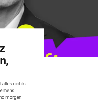
z
n,
alles nichts.
Siemens
 und morgen