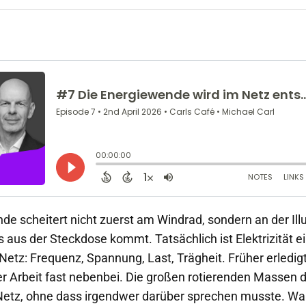
de scheitert nicht zuerst am Windrad, sondern an der Illu
s aus der Steckdose kommt. Tatsächlich ist Elektrizität 
Netz: Frequenz, Spannung, Last, Trägheit. Früher erledigt
ser Arbeit fast nebenbei. Die großen rotierenden Massen 
Netz, ohne dass irgendwer darüber sprechen musste. Wa