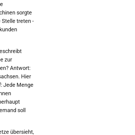
ße
chinen sorgte
Stelle treten -
ekunden
eschreibt
e zur
ien? Antwort:
sachsen. Hier
pf: Jede Menge
innen
berhaupt
iemand soll
etze übersieht,