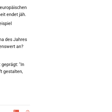
 europäischen
it endet jäh.
ispiel
ma des Jahres
tenswert an?
 geprägt: "In
t gestalten,