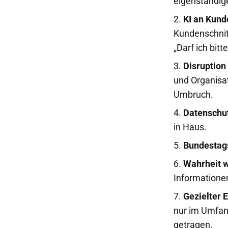
eigenständige
KI an Kund
Kundenschnitt
„Darf ich bit
Disruption
und Organisa
Umbruch.
Datenschu
in Haus.
Bundestag
Wahrheit w
Informationen
Gezielter E
nur im Umfan
getragen.