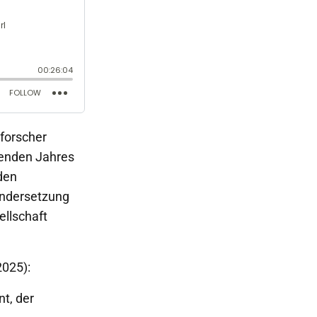
sforscher
enden Jahres
den
andersetzung
ellschaft
2025):
t, der