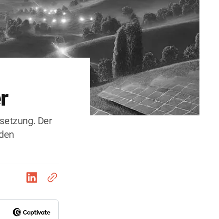
r
msetzung. Der
 den