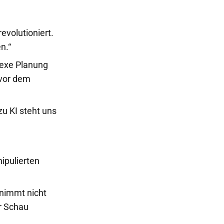
evolutioniert.
n.“
exe Planung
 vor dem
u KI steht uns
ipulierten
 nimmt nicht
r Schau