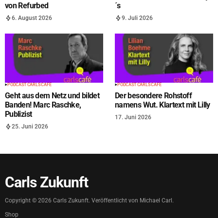
von Refurbed
´s
6. August 2026
9. Juli 2026
PODCAST CARLS CAFÉ
PODCAST CARLS CAFÉ
Geht aus dem Netz und bildet
Der besondere Rohstoff
Banden! Marc Raschke,
namens Wut. Klartext mit Lilly
Publizist
17. Juni 2026
25. Juni 2026
Carls Zukunft
Copyright ©
2026
Carls Zukunft. Veröffentlicht von Michael Carl.
Shop