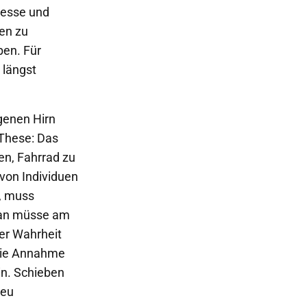
zesse und
en zu
ben. Für
 längst
genen Hirn
These: Das
en, Fahrrad zu
von Individuen
, muss
 man müsse am
der Wahrheit
 Die Annahme
in. Schieben
neu