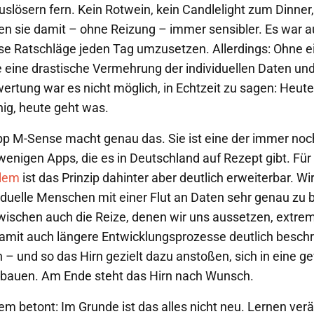
uslösern fern. Kein Rotwein, kein Candlelight zum Dinner,
en sie damit – ohne Reizung – immer sensibler. Es war 
se Ratschläge jeden Tag umzusetzen. Allerdings: Ohne ei
eine drastische Vermehrung der individuellen Daten un
ertung war es nicht möglich, in Echtzeit zu sagen: Heute
ig, heute geht was.
p M-Sense macht genau das. Sie ist eine der immer noc
enigen Apps, die es in Deutschland auf Rezept gibt. Für
lem
ist das Prinzip dahinter aber deutlich erweiterbar. Wir
viduelle Menschen mit einer Flut an Daten sehr genau zu 
wischen auch die Reize, denen wir uns aussetzen, extre
amit auch längere Entwicklungsprozesse deutlich besch
n – und so das Hirn gezielt dazu anstoßen, sich in eine 
bauen. Am Ende steht das Hirn nach Wunsch.
m betont: Im Grunde ist das alles nicht neu. Lernen verä