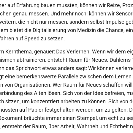
her auf Erfahrung bauen mussten, können wir Reize, Pro
schen genau messen. Und mehr noch: können wir Sensor
weitern, die nicht nur messen, sondern selbst Impulse ge
m bietet die Digitalisierung von Medizin die Chance, ein
ahren auf Speed zu setzen.
m Kernthema, genauer: Das Verlernen. Wenn wir dem ei
ismen abtrainieren, entsteht Raum für Neues. Dahlems 
n das Sprichwort etwas anders sagt: Wir können verlern
iegt eine bemerkenswerte Parallele zwischen dem Lernen 
 von Organisationen: Wer Raum für Neues schaffen will
erbindung des Alten lösen. Sich von der Idee befreien,
ch sitzen, um konzentriert arbeiten zu können. Sich von 
müssten auf Papier festgehalten werden, um zu gelten.
Dokument bräuchte immer einen Stempel, um echt zu se
e, entsteht der Raum, über Arbeit, Wahrheit und Echtheit 