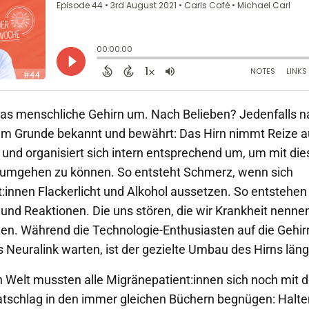
das menschliche Gehirn um. Nach Belieben? Jedenfalls 
t im Grunde bekannt und bewährt: Das Hirn nimmt Reize a
nd organisiert sich intern entsprechend um, um mit die
 umgehen zu können. So entsteht Schmerz, wenn sich
:innen Flackerlicht und Alkohol aussetzen. So entstehen
nd Reaktionen. Die uns stören, die wir Krankheit nenne
ollen. Während die Technologie-Enthusiasten auf die Gehi
 Neuralink warten, ist der gezielte Umbau des Hirns läng
n Welt mussten alle Migränepatient:innen sich noch mit 
tschlag in den immer gleichen Büchern begnügen: Halten