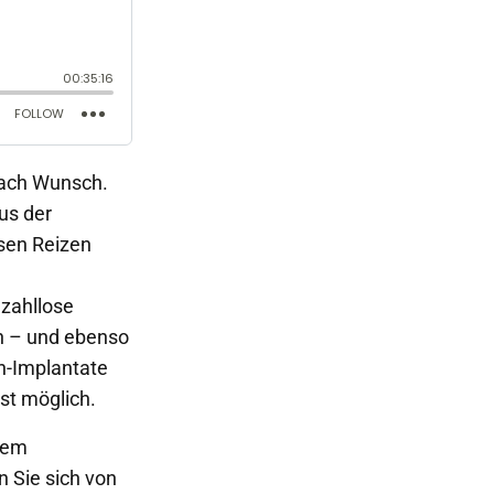
nach Wunsch.
us der
sen Reizen
 zahllose
n – und ebenso
rn-Implantate
st möglich.
dem
 Sie sich von