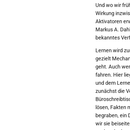
Und wo wir frü
Wirkung inzwi
Aktivatoren er
Markus A. Dahle
bekanntes Verf
Lernen wird zu
gezielt Mechan
geht. Auch wen
fahren. Hier l
und dem Lernen
zunächst die V
Büroschreibtis
lösen, Fakten 
begraben, ein 
wir sie beiseit