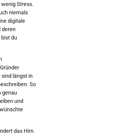
 wenig Stress.
auch niemals
ne digitale
d deren
 bist du
h
 Gründer
 sind längst in
beschreiben. So
m genau
reiben und
gewünschte
ndert das Hirn.