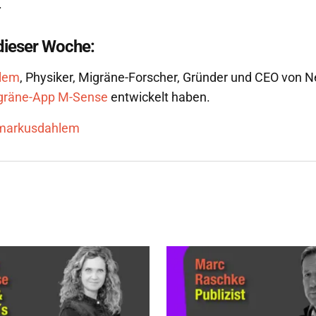
.
 dieser Woche:
lem
, Physiker, Migräne-Forscher, Gründer und CEO von 
gräne-App M-Sense
entwickelt haben.
arkusdahlem