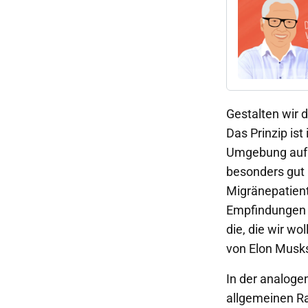
Gestalten wir 
Das Prinzip is
Umgebung auf u
besonders gut
Migränepatient
Empfindungen u
die, die wir w
von Elon Musks
In der analoge
allgemeinen Ra