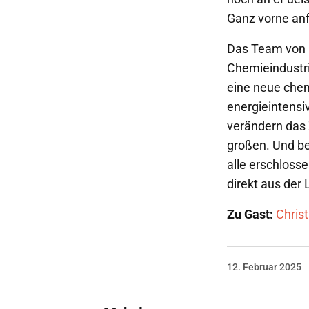
Ganz vorne an
Das Team von C
Chemieindustrie
eine neue chem
energieintensiv
verändern das Z
großen. Und be
alle erschloss
direkt aus der 
Zu Gast:
Chris
12. Februar 2025