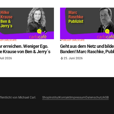
ST CARLS CAFÉ
PODCAST CARLS CAFÉ
r erreichen. Weniger Ego.
Geht aus dem Netz und bilde
e Krause von Ben & Jerry´s
Banden! Marc Raschke, Publi
Juli 2026
25. Juni 2026
fentlicht von Michael Carl.
Shop
Institut
Kontakt
Impressum
Datenschutz
AGB