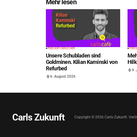
Mehr lesen
PODCAST CARLS CAFÉ
PODCA
Unsere Schubladen sind
Meh
Goldminen. Kilian Kaminski von
Hilk
Refurbed
9. 
6. August 2026
Carls Zukunft
Copyright ©
2026
Carls Zukunft. Veröf