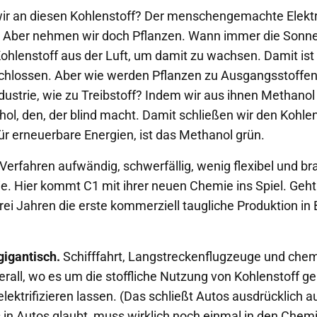
r an diesen Kohlenstoff? Der menschengemachte Elektr
. Aber nehmen wir doch Pflanzen. Wann immer die Sonne
ohlenstoff aus der Luft, um damit zu wachsen. Damit ist 
chlossen. Aber wie werden Pflanzen zu Ausgangsstoffen
ustrie, wie zu Treibstoff? Indem wir aus ihnen Methanol
ol, den, der blind macht. Damit schließen wir den Kohlen
ür erneuerbare Energien, ist das Methanol grün.
 Verfahren aufwändig, schwerfällig, wenig flexibel und b
. Hier kommt C1 mit ihrer neuen Chemie ins Spiel. Geht 
rei Jahren die erste kommerziell taugliche Produktion in 
 gigantisch.
Schifffahrt, Langstreckenflugzeuge und che
rall, wo es um die stoffliche Nutzung von Kohlenstoff geh
elektrifizieren lassen. (Das schließt Autos ausdrücklich 
 in Autos glaubt, muss wirklich noch einmal in den Chemi