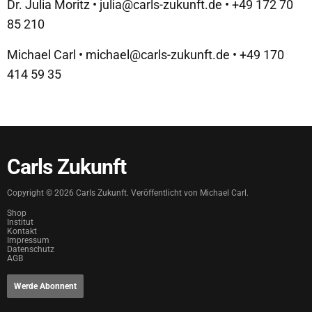
Dr. Julia Moritz • julia@carls-zukunft.de • +49 172 70
85 210
Michael Carl • michael@carls-zukunft.de • +49 170
414 59 35
Carls Zukunft
Copyright ©
2026
Carls Zukunft. Veröffentlicht von Michael Carl.
Shop
Institut
Kontakt
Impressum
Datenschutz
AGB
Werde Abonnent