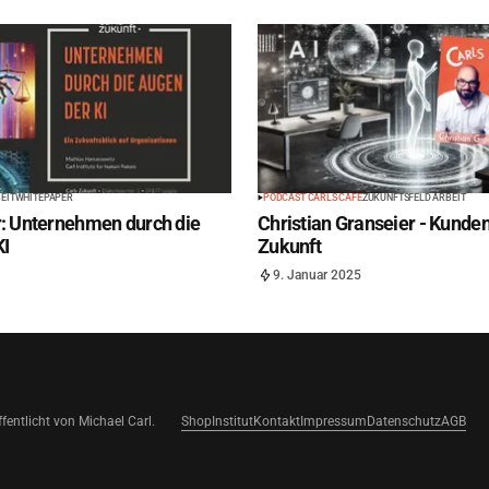
EIT
WHITEPAPER
PODCAST CARLS CAFÉ
ZUKUNFTSFELD ARBEIT
: Unternehmen durch die
Christian Granseier - Kunden
KI
Zukunft
9. Januar 2025
fentlicht von Michael Carl.
Shop
Institut
Kontakt
Impressum
Datenschutz
AGB