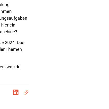
ulung
nehmen
rungsaufgaben
hier ein
Maschine?
de 2024. Das
 der Themen
en, was du