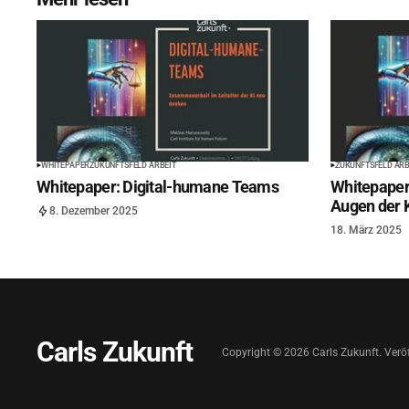
WHITEPAPER
ZUKUNFTSFELD ARBEIT
ZUKUNFTSFELD ARB
Whitepaper: Digital-humane Teams
Whitepaper
Augen der 
8. Dezember 2025
18. März 2025
Carls Zukunft
Copyright ©
2026
Carls Zukunft. Veröf