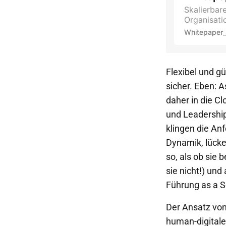
Skalierbar
Organisati
Whitepaper_
Flexibel und gü
sicher. Eben: A
daher in die C
und Leadership
klingen die An
Dynamik, lücke
so, als ob sie
sie nicht!) und
Führung as a S
Der Ansatz von
human-digitale