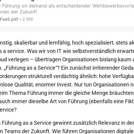
e Führung on demand als entscheidender Wettbewerbsvortei
onen der Zukunft
FaaS.pdf
2 MB
nstig, skalierbar und lernfähig, hoch spezialisiert, stets a
s a service. Was wir von IT wie selbstverständlich erwart
loud verlegen – übertragen Organisationen bislang kaum
. „Führung as a Service“? Ein zunächst irritierender Ged
forderungen strukturell verdächtig ähnlich: hohe Verfügba
nlose Qualität, enormer Invest. Nur tun Organisationen no
 beim Thema Führung immer die gleiche Menge bräuchten 
 auch immer dieselbe Art von Führung (ebenfalls eine Fikt
ervice?
 Führung as a Service gewinnt zusätzlich Relevanz in d
n Teams der Zukunft. Wie führen Organisationen digitale