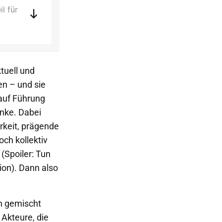
l für
ktuell und
en – und sie
 auf Führung
anke. Dabei
rkeit, prägende
ch kollektiv
(Spoiler: Tun
ion). Dann also
en gemischt
 Akteure, die