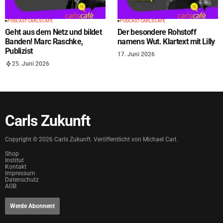
PODCAST CARLS CAFÉ
PODCAST CARLS CAFÉ
Geht aus dem Netz und bildet
Der besondere Rohstoff
Banden! Marc Raschke,
namens Wut. Klartext mit Lilly
Publizist
17. Juni 2026
25. Juni 2026
Carls Zukunft
Copyright ©
2026
Carls Zukunft. Veröffentlicht von Michael Carl.
Shop
Institut
Kontakt
Impressum
Datenschutz
AGB
Werde Abonnent