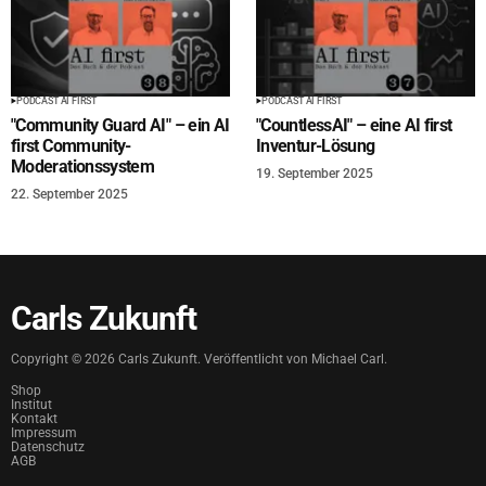
PODCAST AI FIRST
PODCAST AI FIRST
"Community Guard AI" – ein AI
"CountlessAI" – eine AI first
first Community-
Inventur-Lösung
Moderationssystem
19. September 2025
22. September 2025
Carls Zukunft
Copyright ©
2026
Carls Zukunft. Veröffentlicht von Michael Carl.
Shop
Institut
Kontakt
Impressum
Datenschutz
AGB