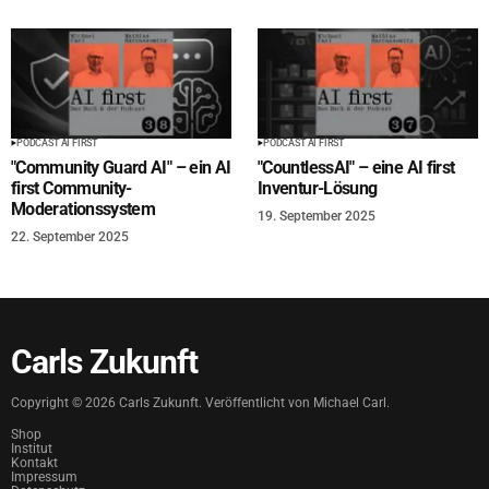
PODCAST AI FIRST
PODCAST AI FIRST
"Community Guard AI" – ein AI
"CountlessAI" – eine AI first
first Community-
Inventur-Lösung
Moderationssystem
19. September 2025
22. September 2025
Carls Zukunft
Copyright ©
2026
Carls Zukunft. Veröffentlicht von Michael Carl.
Shop
Institut
Kontakt
Impressum