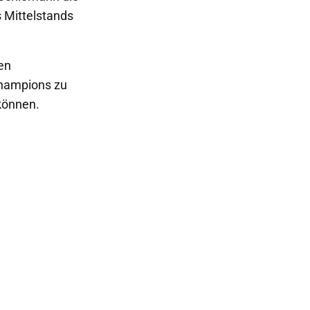
 Mittelstands
en
Champions zu
 können.